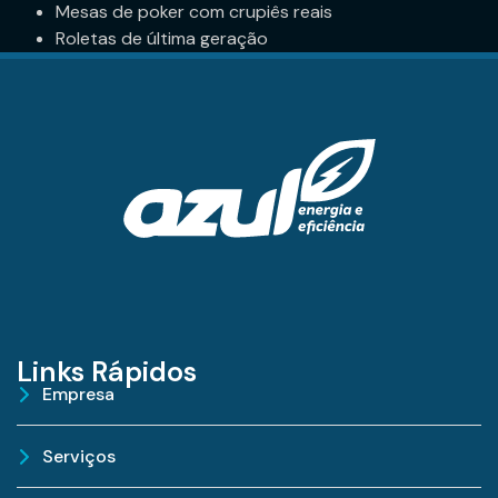
Mesas de poker com crupiês reais
Roletas de última geração
Links Rápidos
Empresa
Serviços