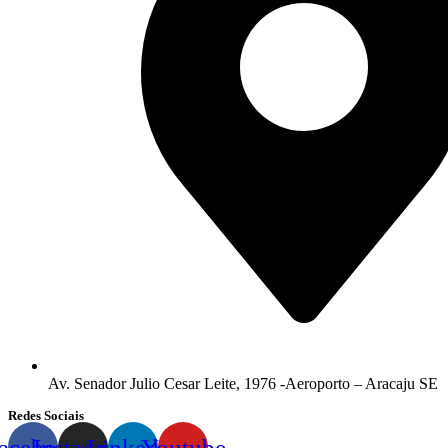
Av. Senador Julio Cesar Leite, 1976 -Aeroporto – Aracaju SE
Redes Sociais
acebook
Instagram
Linkedin
Youtube