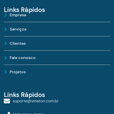
Links Rápidos
Empresa
Serviços
Clientes
Fale conosco
Projetos
Links Rápidos
suporte@vinaton.com.br