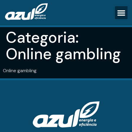
Categoria:
Online gambling
Online gambling