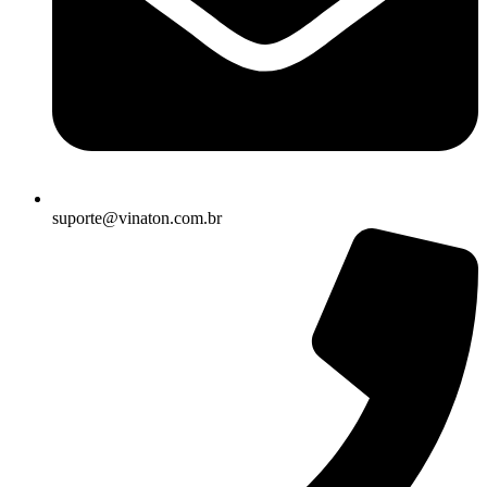
suporte@vinaton.com.br