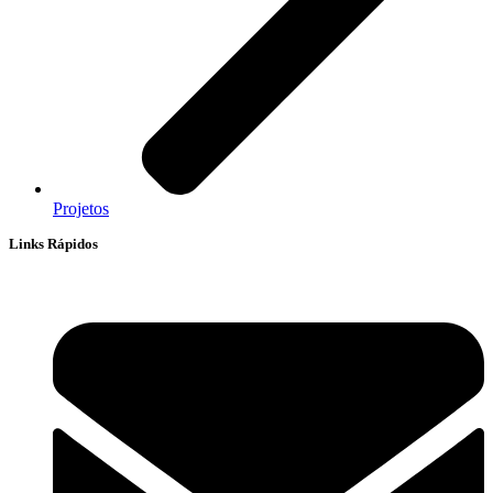
Projetos
Links Rápidos