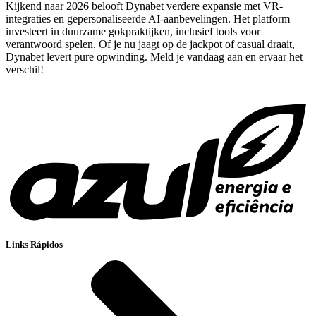
Kijkend naar 2026 belooft Dynabet verdere expansie met VR-
integraties en gepersonaliseerde AI-aanbevelingen. Het platform
investeert in duurzame gokpraktijken, inclusief tools voor
verantwoord spelen. Of je nu jaagt op de jackpot of casual draait,
Dynabet levert pure opwinding. Meld je vandaag aan en ervaar het
verschil!
Links Rápidos