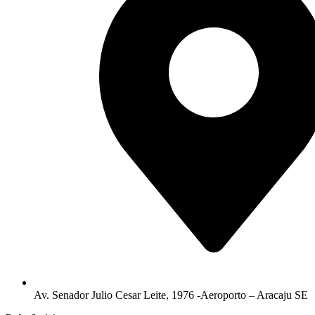
Av. Senador Julio Cesar Leite, 1976 -Aeroporto – Aracaju SE