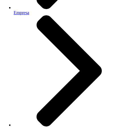
Empresa