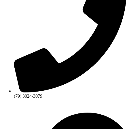
(79) 3024-3079