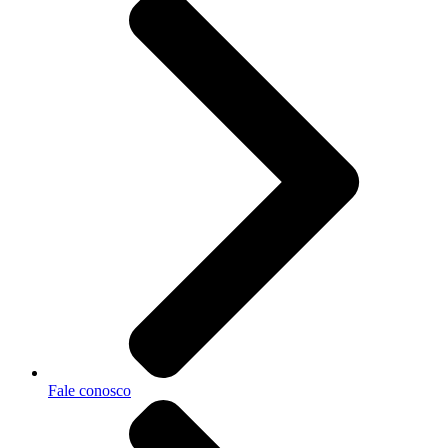
Fale conosco