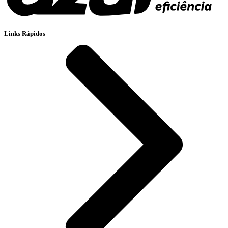
Links Rápidos