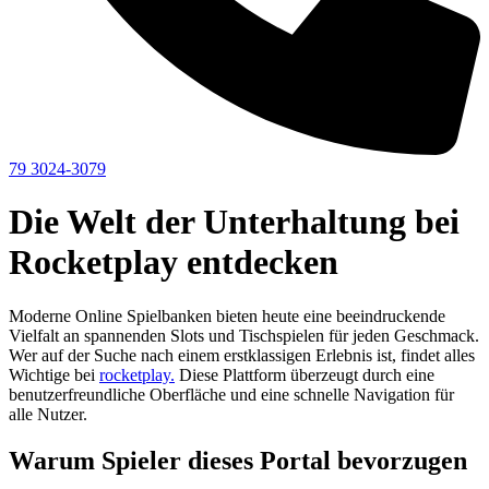
79 3024-3079
Die Welt der Unterhaltung bei
Rocketplay entdecken
Moderne Online Spielbanken bieten heute eine beeindruckende
Vielfalt an spannenden Slots und Tischspielen für jeden Geschmack.
Wer auf der Suche nach einem erstklassigen Erlebnis ist, findet alles
Wichtige bei
rocketplay.
Diese Plattform überzeugt durch eine
benutzerfreundliche Oberfläche und eine schnelle Navigation für
alle Nutzer.
Warum Spieler dieses Portal bevorzugen