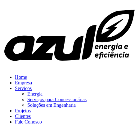
Pular
para
o
conteúdo
Home
Empresa
Serviços
Energia
Serviços para Concessionárias
Soluções em Engenharia
Projetos
Clientes
Fale Conosco