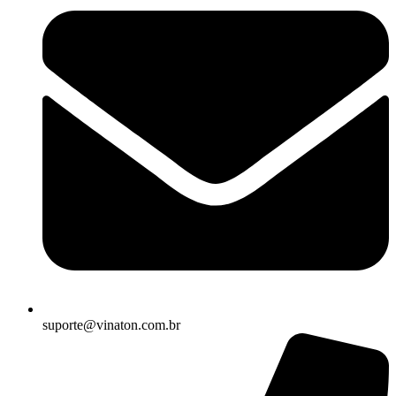
suporte@vinaton.com.br