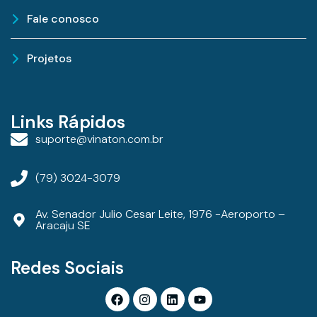
Fale conosco
Projetos
Links Rápidos
suporte@vinaton.com.br
(79) 3024-3079
Av. Senador Julio Cesar Leite, 1976 -Aeroporto –
Aracaju SE
Redes Sociais