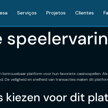
esa
Serviços
Projetos
Clientes
F
 speelervarin
n betrouwbaar platform voor hun favoriete casinospellen. Als 
. De veiligheid en snelheid van transacties maken dit platfo
 kiezen voor dit pla