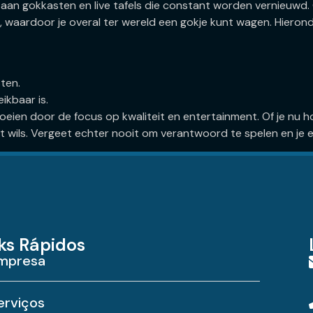
t aan gokkasten en live tafels die constant worden vernieuwd
 waardoor je overal ter wereld een gokje kunt wagen. Hierond
ten.
ikbaar is.
groeien door de focus op kwaliteit en entertainment. Of je nu h
wat wils. Vergeet echter nooit om verantwoord te spelen en je eig
ks Rápidos
mpresa
erviços