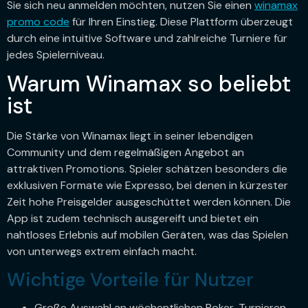
Sie sich neu anmelden möchten, nutzen Sie einen
winamax
promo code
für Ihren Einstieg. Diese Plattform überzeugt
durch eine intuitive Software und zahlreiche Turniere für
jedes Spielerniveau.
Warum Winamax so beliebt
ist
Die Stärke von Winamax liegt in seiner lebendigen
Community und dem regelmäßigen Angebot an
attraktiven Promotions. Spieler schätzen besonders die
exklusiven Formate wie Expresso, bei denen in kürzester
Zeit hohe Preisgelder ausgeschüttet werden können. Die
App ist zudem technisch ausgereift und bietet ein
nahtloses Erlebnis auf mobilen Geräten, was das Spielen
von unterwegs extrem einfach macht.
Wichtige Vorteile für Nutzer
Große Auswahl an wöchentlichen Poker-Turnieren