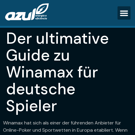
Der ultimative
Guide zu
Winamax für
deutsche
Spieler
Winamax hat sich als einer der führenden Anbieter für
Online-Poker und Sportwetten in Europa etabliert. Wenn