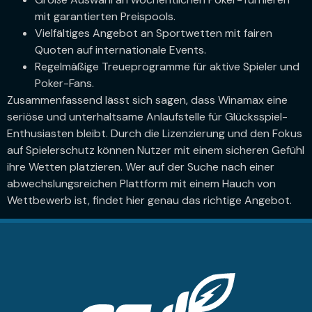
mit garantierten Preispools.
Vielfältiges Angebot an Sportwetten mit fairen
Quoten auf internationale Events.
Regelmäßige Treueprogramme für aktive Spieler und
Poker-Fans.
Zusammenfassend lässt sich sagen, dass Winamax eine
seriöse und unterhaltsame Anlaufstelle für Glücksspiel-
Enthusiasten bleibt. Durch die Lizenzierung und den Fokus
auf Spielerschutz können Nutzer mit einem sicheren Gefühl
ihre Wetten platzieren. Wer auf der Suche nach einer
abwechslungsreichen Plattform mit einem Hauch von
Wettbewerb ist, findet hier genau das richtige Angebot.